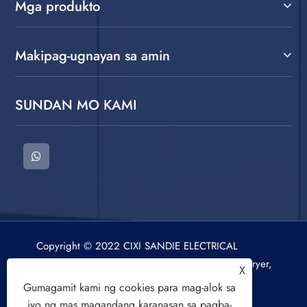
Mga produkto
Makipag-ugnayan sa amin
SUNDAN MO KAMI
Copyright © 2022 CIXI SANDIE ELECTRICAL
APPLIANCE CO.,LTD. Washing Machine, Spin Dryer,
X
Air Cooling Fan All Rights Reserved.
Gumagamit kami ng cookies para mag-alok sa
iyo ng mas magandang karanasan sa pagba-