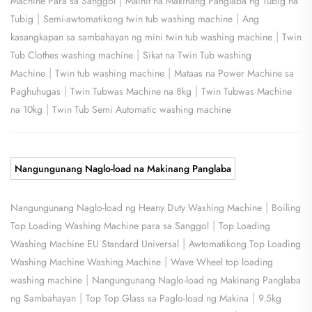
|
Machine Para sa Sanggol
Mainit na Makinang Panglaba ng Tubig na
|
|
Tubig
Semi-awtomatikong twin tub washing machine
Ang
|
kasangkapan sa sambahayan ng mini twin tub washing machine
Twin
|
Tub Clothes washing machine
Sikat na Twin Tub washing
|
|
Machine
Twin tub washing machine
Mataas na Power Machine sa
|
|
Paghuhugas
Twin Tubwas Machine na 8kg
Twin Tubwas Machine
|
na 10kg
Twin Tub Semi Automatic washing machine
Nangungunang Naglo-load na Makinang Panglaba
|
Nangungunang Naglo-load ng Heany Duty Washing Machine
Boiling
|
Top Loading Washing Machine para sa Sanggol
Top Loading
|
Washing Machine EU Standard Universal
Awtomatikong Top Loading
|
Washing Machine Washing Machine
Wave Wheel top loading
|
washing machine
Nangungunang Naglo-load ng Makinang Panglaba
|
|
ng Sambahayan
Top Top Glass sa Paglo-load ng Makina
9.5kg