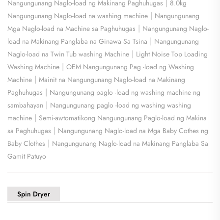
|
Nangungunang Naglo-load ng Makinang Paghuhugas
8.0kg
|
Nangungunang Naglo-load na washing machine
Nangungunang
|
Mga Naglo-load na Machine sa Paghuhugas
Nangungunang Naglo-
|
load na Makinang Panglaba na Ginawa Sa Tsina
Nangungunang
|
Naglo-load na Twin Tub washing Machine
Light Noise Top Loading
|
Washing Machine
OEM Nangungunang Pag -load ng Washing
|
Machine
Mainit na Nangungunang Naglo-load na Makinang
|
Paghuhugas
Nangungunang paglo -load ng washing machine ng
|
sambahayan
Nangungunang paglo -load ng washing washing
|
machine
Semi-awtomatikong Nangungunang Paglo-load ng Makina
|
sa Paghuhugas
Nangungunang Naglo-load na Mga Baby Cothes ng
|
Baby Clothes
Nangungunang Naglo-load na Makinang Panglaba Sa
Gamit Patuyo
Spin Dryer