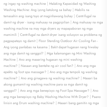
|
ng ingay ng washing machine
Malaking Kapasidad ng Washing
|
Washing Machine: Ang iyong katulong sa bahay
Mabilis na
|
tamasahin ang isang tuyo at maginhawang buhay
Centrifugal na
|
damit ng dryer - isang mahusay na pagpipilian
Ang mahusay na mga
washing machine na may mga dryers ay mapapaboran ng mga
|
mamimili
Centrifugal na damit dryer isang solusyon sa problema ng
|
pagpapatayo ng damit
Floor Standing Outdoor Air Cooling Fan -
|
Ang iyong panlabas na kasama
Bakit dapat hugasan nang hiwalay
|
ang mga damit ng sanggol?
Mga kalamangan ng Mini Washing
|
Machine
Ano ang maaaring hugasan ng mini washing
|
|
machine?
Nasaan ang bentahe ng air cool fan?
Ano ang mga
|
epekto ng foot spa massager?
Ano ang mga tampok ng washing
|
|
machine?
Ano ang ginagawa ng washing machine?
Maaari ba
akong gumamit ng washing machine para sa mga damit ng
|
|
sanggol?
Ano ang mga benepisyo ng Foot Spa Massager?
Ano
|
ang mga benepisyo ng Baby Washing Machine With Dryer?
Paano
|
linisin ang Drum washing machine?
Maaari bang gamitin ng mga