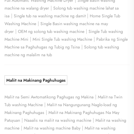
|
Full Automatic Washing Machine Dryer
Single Basin washing
|
machine na walang dryer
Solong tub washing machine lahat sa
|
|
isa
Single tub na washing machine ng damit
Home Single Tub
|
Washing Machine
Single Basin washing machine na may
|
|
dryer
OEM ng solong tub washing machine
Single Tub washing
|
|
Machine Mini
Mini Single Tub washing Machine
Pabrika ng Single
|
Machine sa Paghuhugas ng Tubig ng Tsina
Solong tub washing
machine ng malalim na tub
Maliit na Makinang Paghuhugas
|
Maliit na Semi Awtomatikong Paghugas ng Makina
Maliit na Twin
|
Tub washing Machine
Maliit na Nangungunang Naglo-load ng
|
Makinang Paghuhugas
Maliit na Makinang Paghuhugas Na May
|
|
Patuyuan
Naaalis na maliit na washing machine
Maliit na washing
|
|
machine
Maliit na washing machine Baby
Maliit na washing