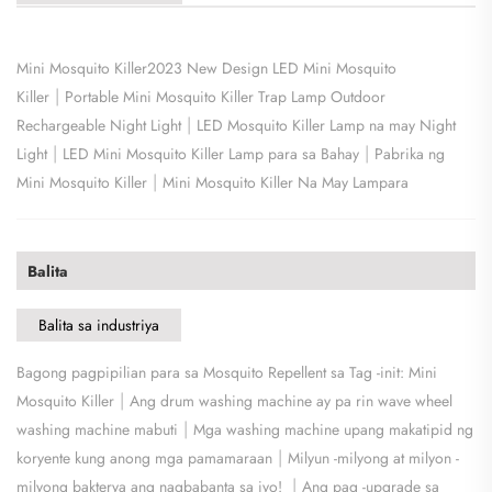
Mini Mosquito Killer2023 New Design LED Mini Mosquito
|
Killer
Portable Mini Mosquito Killer Trap Lamp Outdoor
|
Rechargeable Night Light
LED Mosquito Killer Lamp na may Night
|
|
Light
LED Mini Mosquito Killer Lamp para sa Bahay
Pabrika ng
|
Mini Mosquito Killer
Mini Mosquito Killer Na May Lampara
Balita
Balita sa industriya
Bagong pagpipilian para sa Mosquito Repellent sa Tag -init: Mini
|
Mosquito Killer
Ang drum washing machine ay pa rin wave wheel
|
washing machine mabuti
Mga washing machine upang makatipid ng
|
koryente kung anong mga pamamaraan
Milyun -milyong at milyon -
|
milyong bakterya ang nagbabanta sa iyo!
Ang pag -upgrade sa