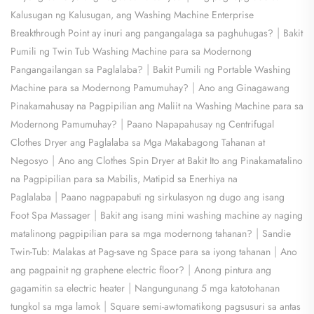
Kalusugan ng Kalusugan, ang Washing Machine Enterprise
|
Breakthrough Point ay inuri ang pangangalaga sa paghuhugas?
Bakit
Pumili ng Twin Tub Washing Machine para sa Modernong
|
Pangangailangan sa Paglalaba?
Bakit Pumili ng Portable Washing
|
Machine para sa Modernong Pamumuhay?
Ano ang Ginagawang
Pinakamahusay na Pagpipilian ang Maliit na Washing Machine para sa
|
Modernong Pamumuhay?
Paano Napapahusay ng Centrifugal
Clothes Dryer ang Paglalaba sa Mga Makabagong Tahanan at
|
Negosyo
Ano ang Clothes Spin Dryer at Bakit Ito ang Pinakamatalino
na Pagpipilian para sa Mabilis, Matipid sa Enerhiya na
|
Paglalaba
Paano nagpapabuti ng sirkulasyon ng dugo ang isang
|
Foot Spa Massager
Bakit ang isang mini washing machine ay naging
|
matalinong pagpipilian para sa mga modernong tahanan?
Sandie
|
Twin-Tub: Malakas at Pag-save ng Space para sa iyong tahanan
Ano
|
ang pagpainit ng graphene electric floor?
Anong pintura ang
|
gagamitin sa electric heater
Nangungunang 5 mga katotohanan
|
tungkol sa mga lamok
Square semi-awtomatikong pagsusuri sa antas