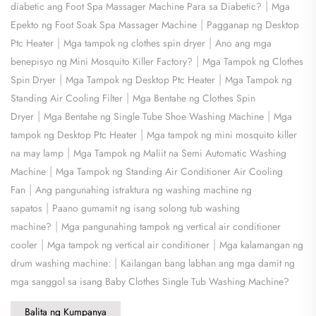
|
diabetic ang Foot Spa Massager Machine Para sa Diabetic?
Mga
|
Epekto ng Foot Soak Spa Massager Machine
Pagganap ng Desktop
|
|
Ptc Heater
Mga tampok ng clothes spin dryer
Ano ang mga
|
benepisyo ng Mini Mosquito Killer Factory?
Mga Tampok ng Clothes
|
|
Spin Dryer
Mga Tampok ng Desktop Ptc Heater
Mga Tampok ng
|
Standing Air Cooling Filter
Mga Bentahe ng Clothes Spin
|
|
Dryer
Mga Bentahe ng Single Tube Shoe Washing Machine
Mga
|
tampok ng Desktop Ptc Heater
Mga tampok ng mini mosquito killer
|
na may lamp
Mga Tampok ng Maliit na Semi Automatic Washing
|
Machine
Mga Tampok ng Standing Air Conditioner Air Cooling
|
Fan
Ang pangunahing istraktura ng washing machine ng
|
sapatos
Paano gumamit ng isang solong tub washing
|
machine?
Mga pangunahing tampok ng vertical air conditioner
|
|
cooler
Mga tampok ng vertical air conditioner
Mga kalamangan ng
|
drum washing machine:
Kailangan bang labhan ang mga damit ng
mga sanggol sa isang Baby Clothes Single Tub Washing Machine?
Balita ng Kumpanya