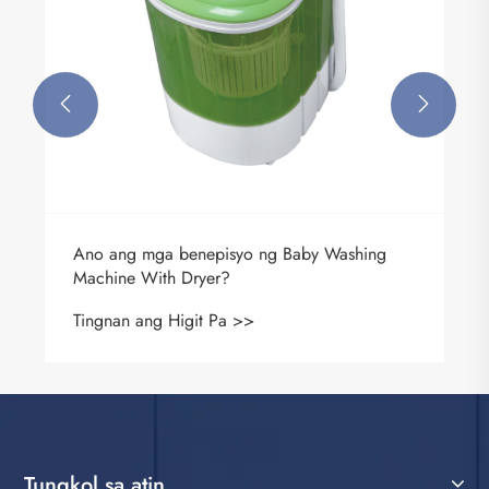


Tungkol sa atin