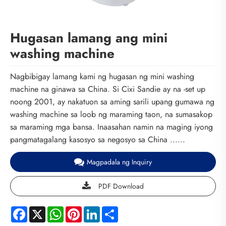
Hugasan lamang ang mini
washing machine
Nagbibigay lamang kami ng hugasan ng mini washing
machine na ginawa sa China. Si Cixi Sandie ay na -set up
noong 2001, ay nakatuon sa aming sarili upang gumawa ng
washing machine sa loob ng maraming taon, na sumasakop
sa maraming mga bansa. Inaasahan namin na maging iyong
pangmatagalang kasosyo sa negosyo sa China ......
Magpadala ng Inquiry
PDF Download
Facebook
X
WhatsApp
Pinterest
LinkedIn
Share