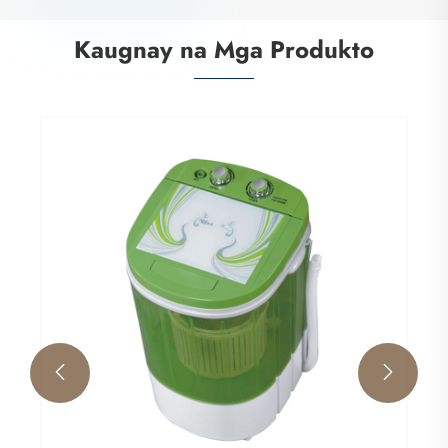
Kaugnay na Mga Produkto
Baby Mini Washing Machine
Tingnan ang Higit Pa >>

