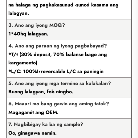
na halaga ng pagkakasunud -sunod kasama ang
lalagyan.
3. Ano ang iyong MOQ?
1*40hq lalagyan.
4. Ano ang paraan ng iyong pagbabayad?
*T/t (30% deposit, 70% balanse bago ang
kargamento)
*L/C: 100%Irrevercable L/C sa paningin
5. Ano ang iyong mga termino sa kalakalan?
Buong lalagyan, fob ningbo.
6. Maaari mo bang gawin ang aming tatak?
Magagamit ang OEM.
7. Nagbibigay ka ba ng sample?
Oo, ginagawa namin.