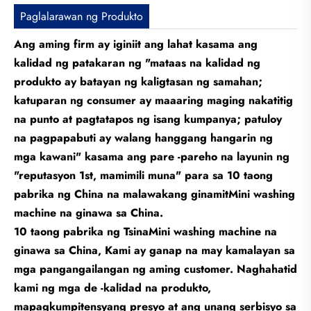
Paglalarawan ng Produkto
Ang aming firm ay iginiit ang lahat kasama ang
kalidad ng patakaran ng "mataas na kalidad ng
produkto ay batayan ng kaligtasan ng samahan;
katuparan ng consumer ay maaaring maging nakatitig
na punto at pagtatapos ng isang kumpanya; patuloy
na pagpapabuti ay walang hanggang hangarin ng
mga kawani" kasama ang pare -pareho na layunin ng
"reputasyon 1st, mamimili muna" para sa 10 taong
pabrika ng China na malawakang ginamit
Mini washing
machine na ginawa sa China
.
10 taong pabrika ng Tsina
Mini washing machine na
ginawa sa China
, Kami ay ganap na may kamalayan sa
mga pangangailangan ng aming customer. Naghahatid
kami ng mga de -kalidad na produkto,
mapagkumpitensyang presyo at ang unang serbisyo sa