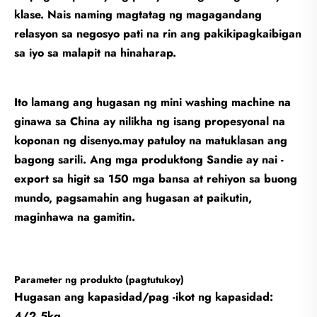
klase. Nais naming magtatag ng magagandang
relasyon sa negosyo pati na rin ang pakikipagkaibigan
sa iyo sa malapit na hinaharap.
Ito lamang ang hugasan ng mini washing machine na
ginawa sa China ay nilikha ng isang propesyonal na
koponan ng disenyo.may patuloy na matuklasan ang
bagong sarili. Ang mga produktong Sandie ay nai -
export sa higit sa 150 mga bansa at rehiyon sa buong
mundo, pagsamahin ang hugasan at paikutin,
maginhawa na gamitin.
Parameter ng produkto (pagtutukoy)
Hugasan ang kapasidad/pag -ikot ng kapasidad:
4/2.5kg