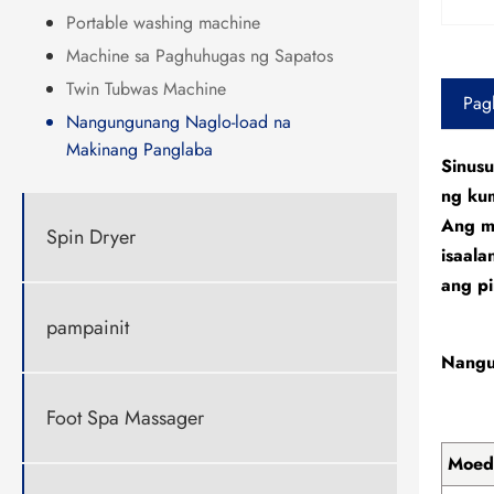
Portable washing machine
Machine sa Paghuhugas ng Sapatos
Twin Tubwas Machine
Pag
Nangungunang Naglo-load na
Makinang Panglaba
Sinus
ng ku
Ang m
Spin Dryer
isaala
ang p
pampainit
Nangu
Foot Spa Massager
Moed