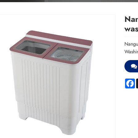
Nan
was
Nangu
Washin
F