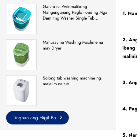
Ganap na Awtomatikong
Nangungunang Paglo -load ng Mga
1. Na
Damit ng Washer Single Tub
Washing Machine
2. Ang
Mahusay na Washing Machine na
ibang 
may Dryer
malinis
Solong tub washing machine ng
3. Ang
malalim na tub
4. Pag
Tingnan ang Higit Pa
5. Na