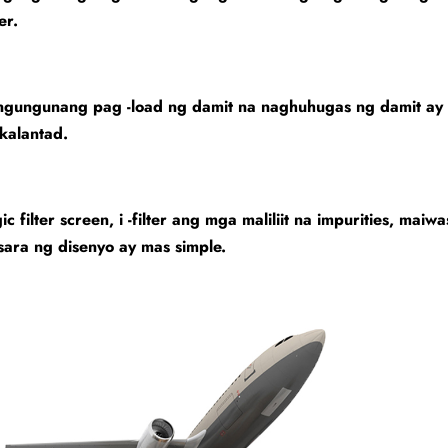
er.
ngungunang pag -load ng damit na naghuhugas ng damit ay 
kalantad.
ic filter screen, i -filter ang mga maliliit na impurities, m
ara ng disenyo ay mas simple.