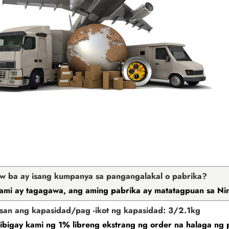
aw ba ay isang kumpanya sa pangangalakal o pabrika?
ami ay tagagawa, ang aming pabrika ay matatagpuan sa Nin
an ang kapasidad/pag -ikot ng kapasidad: 3/2.1kg
bigay kami ng 1% libreng ekstrang ng order na halaga ng