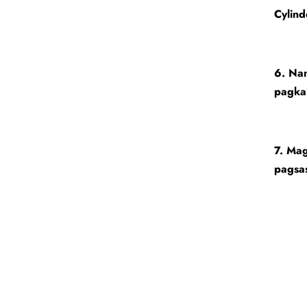
Cylind
6. Na
pagka
7. Mag
pagsas