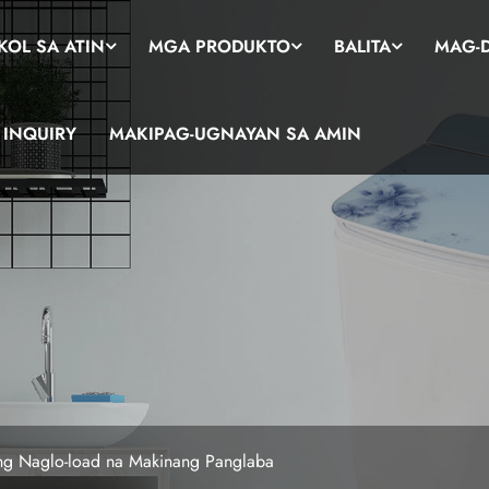
OL SA ATIN
MGA PRODUKTO
BALITA
MAG-
INQUIRY
MAKIPAG-UGNAYAN SA AMIN
g Naglo-load na Makinang Panglaba