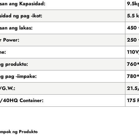
san ang Kapasidad:
9.5k
idad ng pag -ikot:
5.5 
an ang lakas:
450
r Power:
250
he:
110V
ng produkto:
760
ng pag -iimpake:
780
/G.W.:
21.5
40HQ Container:
175 
mpok ng Produkto