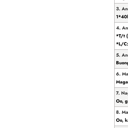
3. A
1*40h
4. A
*T/t 
*L/C:
5. An
Buong
6. Ma
Maga
7. Na
Oo, g
8. M
Oo, k