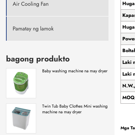
Huga
Air Cooling Fan
Kapas
Hugas
Pamatay ng lamok
Powe
Bolta
bagong produkto
Laki 
Baby washing machine na may dryer
Laki 
N.W.
MOQ/
Twin Tub Baby Clothes Mini washing
machine na may dryer
Mga Ta