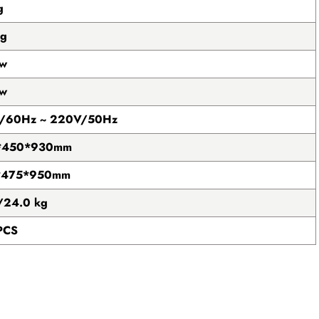
g
kg
 w
 w
/60Hz ~ 220V/50Hz
*450*930mm
*475*950mm
/24.0 kg
PCS