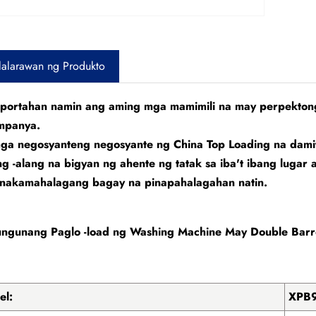
lalarawan ng Produkto
uportahan namin ang aming mga mamimili na may perpektong
mpanya.
ga negosyanteng negosyante ng China Top Loading na damit
ng -alang na bigyan ng ahente ng tatak sa iba't ibang luga
inakamahalagang bagay na pinapahalagahan natin.
ngunang Paglo -load ng Washing Machine May Double Barre
el:
XPB9