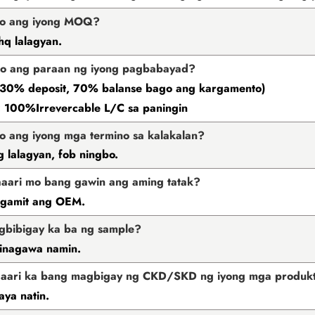
no ang iyong MOQ?
q lalagyan.
no ang paraan ng iyong pagbabayad?
(30% deposit, 70% balanse bago ang kargamento)
 100%Irrevercable L/C sa paningin
o ang iyong mga termino sa kalakalan?
 lalagyan, fob ningbo.
aari mo bang gawin ang aming tatak?
gamit ang OEM.
gbibigay ka ba ng sample?
inagawa namin.
aaari ka bang magbigay ng CKD/SKD ng iyong mga produk
aya natin.