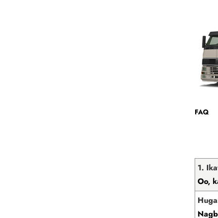
FAQ
1. Ik
Oo, k
Hugas
Nagbi