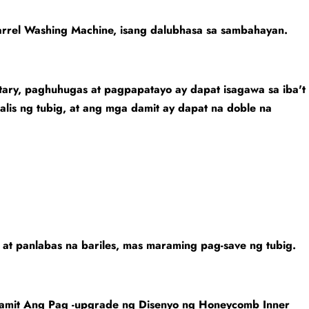
rrel Washing Machine, isang dalubhasa sa sambahayan.
tary, paghuhugas at pagpapatayo ay dapat isagawa sa iba't
lis ng tubig, at ang mga damit ay dapat na doble na
at panlabas na bariles, mas maraming pag-save ng tubig.
amit Ang Pag -upgrade ng Disenyo ng Honeycomb Inner