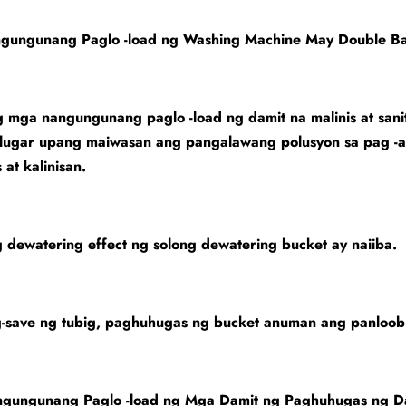
ngungunang Paglo -load ng Washing Machine May Double Ba
 mga nangungunang paglo -load ng damit na malinis at sani
lugar upang maiwasan ang pangalawang polusyon sa pag -aa
 at kalinisan.
 dewatering effect ng solong dewatering bucket ay naiiba.
-save ng tubig, paghuhugas ng bucket anuman ang panloob 
ngungunang Paglo -load ng Mga Damit ng Paghuhugas ng D