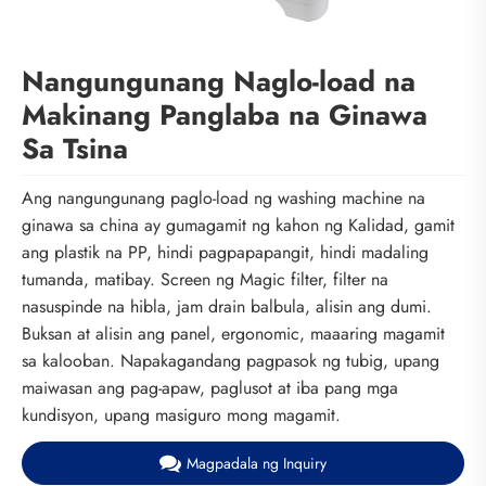
Nangungunang Naglo-load na
Makinang Panglaba na Ginawa
Sa Tsina
Ang nangungunang paglo-load ng washing machine na
ginawa sa china ay gumagamit ng kahon ng Kalidad, gamit
ang plastik na PP, hindi pagpapapangit, hindi madaling
tumanda, matibay. Screen ng Magic filter, filter na
nasuspinde na hibla, jam drain balbula, alisin ang dumi.
Buksan at alisin ang panel, ergonomic, maaaring magamit
sa kalooban. Napakagandang pagpasok ng tubig, upang
maiwasan ang pag-apaw, paglusot at iba pang mga
kundisyon, upang masiguro mong magamit.
Magpadala ng Inquiry