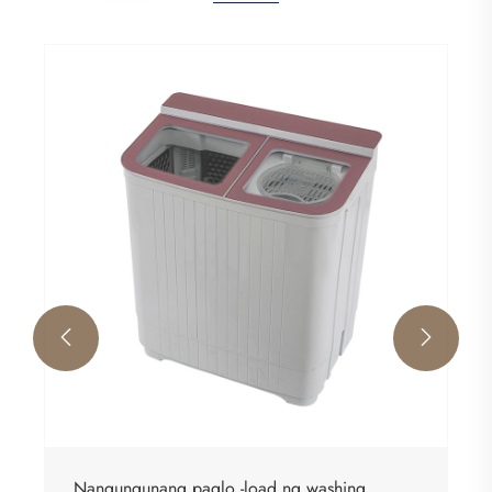


Nangungunang paglo -load ng washing