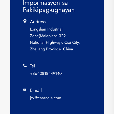
Impormasyon sa
Pakikipag-ugnayan
Address

Longshan Industrial
Zone(Malapit sa 329
National Highway), Cixi City,
Zhejiang Province, China
Tel

+86-13818449140
E-mail

jzx@cnsandie.com