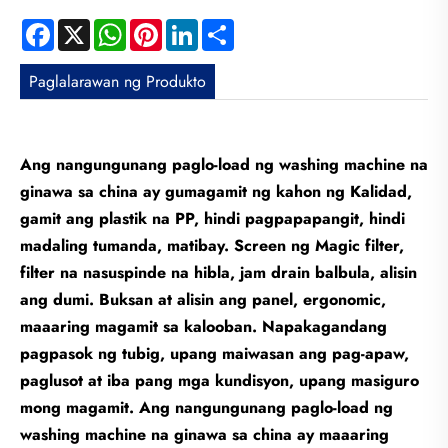
Facebook
X
WhatsApp
Pinterest
LinkedIn
Share
Paglalarawan ng Produkto
Ang nangungunang paglo-load ng washing machine na
ginawa sa china ay gumagamit ng kahon ng Kalidad,
gamit ang plastik na PP, hindi pagpapapangit, hindi
madaling tumanda, matibay. Screen ng Magic filter,
filter na nasuspinde na hibla, jam drain balbula, alisin
ang dumi. Buksan at alisin ang panel, ergonomic,
maaaring magamit sa kalooban. Napakagandang
pagpasok ng tubig, upang maiwasan ang pag-apaw,
paglusot at iba pang mga kundisyon, upang masiguro
mong magamit. Ang nangungunang paglo-load ng
washing machine na ginawa sa china ay maaaring