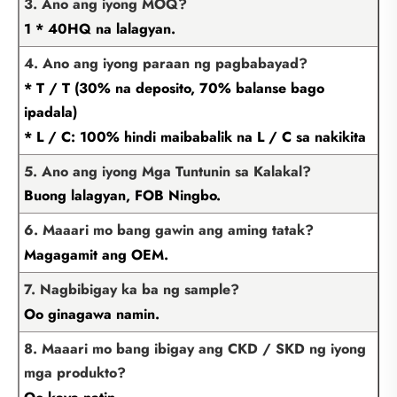
3. Ano ang iyong MOQ?
1 * 40HQ na lalagyan.
4. Ano ang iyong paraan ng pagbabayad?
* T / T (30% na deposito, 70% balanse bago
ipadala)
* L / C: 100% hindi maibabalik na L / C sa nakikita
5. Ano ang iyong Mga Tuntunin sa Kalakal?
Buong lalagyan, FOB Ningbo.
6. Maaari mo bang gawin ang aming tatak?
Magagamit ang OEM.
7. Nagbibigay ka ba ng sample?
Oo ginagawa namin.
8. Maaari mo bang ibigay ang CKD / SKD ng iyong
mga produkto?