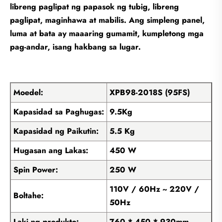
libreng paglipat ng papasok ng tubig, libreng
paglipat, maginhawa at mabilis. Ang simpleng panel,
luma at bata ay maaaring gumamit, kumpletong mga
pag-andar, isang hakbang sa lugar.
Moedel:
XPB98-2018S (95FS)
Kapasidad sa Paghugas:
9.5Kg
Kapasidad ng Paikutin:
5.5 Kg
Hugasan ang Lakas:
450 W
Spin Power:
250 W
110V / 60Hz ~ 220V /
Boltahe:
50Hz
Laki ng produkto:
760 * 450 * 930mm