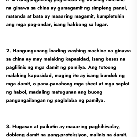
na ginawa sa china ay gumagamit ng simpleng panel,
matanda at bata ay maaaring magamit, kumpletuhin
ang mga pag-andar, isang hakbang sa lugar.
2. Nangungunang loading washing machine na ginawa
sa china ay may malaking kapasidad, isang beses na
paglilinis ng mga damit ng pamilya. Ang totoong
malaking kapasidad, maging ito ay isang bundok ng
mga damit, o pana-panahong mga sheet at mga saplot
ng habol, madaling matugunan ang buong
pangangailangan ng paglalaba ng pamilya.
3. Hugasan at paikutin ay maaaring paghihiwalay,
dobleng damit na pang-proteksiyon, malinis na damit.