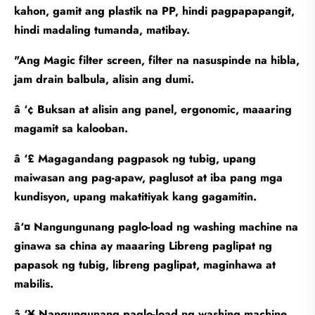
kahon, gamit ang plastik na PP, hindi pagpapapangit,
hindi madaling tumanda, matibay.
"Ang Magic filter screen, filter na nasuspinde na hibla,
jam drain balbula, alisin ang dumi.
â ‘¢ Buksan at alisin ang panel, ergonomic, maaaring
magamit sa kalooban.
â ‘£ Magagandang pagpasok ng tubig, upang
maiwasan ang pag-apaw, paglusot at iba pang mga
kundisyon, upang makatitiyak kang gagamitin.
â‘¤ Nangungunang paglo-load ng washing machine na
ginawa sa china ay maaaring Libreng paglipat ng
papasok ng tubig, libreng paglipat, maginhawa at
mabilis.
â ‘¥ Nangungunang paglo-load ng washing machine