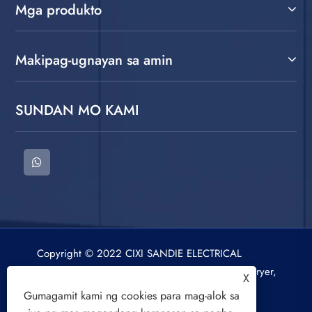
Mga produkto
Makipag-ugnayan sa amin
SUNDAN MO KAMI
Copyright © 2022 CIXI SANDIE ELECTRICAL
APPLIANCE CO.,LTD. Washing Machine, Spin Dryer,
X
Air Cooling Fan All Rights Reserved.
Gumagamit kami ng cookies para mag-alok sa