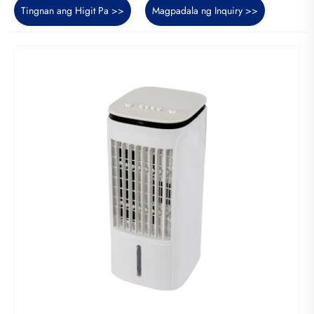
Tingnan ang Higit Pa >>
Magpadala ng Inquiry >>