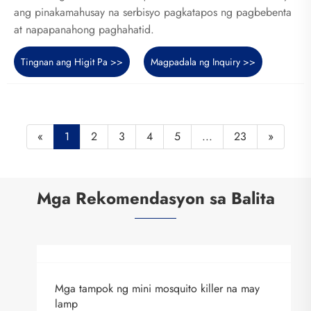
ang pinakamahusay na serbisyo pagkatapos ng pagbebenta
at napapanahong paghahatid.
Tingnan ang Higit Pa >>
Magpadala ng Inquiry >>
«
1
2
3
4
5
...
23
»
Mga Rekomendasyon sa Balita
Mga tampok ng mini mosquito killer na may
lamp