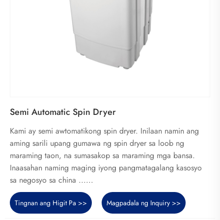
Semi Automatic Spin Dryer
Kami ay semi awtomatikong spin dryer. Inilaan namin ang
aming sarili upang gumawa ng spin dryer sa loob ng
maraming taon, na sumasakop sa maraming mga bansa.
Inaasahan naming maging iyong pangmatagalang kasosyo
sa negosyo sa china ......
Tingnan ang Higit Pa >>
Magpadala ng Inquiry >>