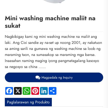
Mini washing machine maliit na
sukat
Nagbibigay kami ng mini washing machine na maliit ang
laki. Ang Cixi sandie ay na-set up noong 2001, ay nakatuon
sa aming sarili na gumawa ng washing machine sa loob ng
maraming taon, na sumasakop sa maraming mga bansa.
Inaasahan naming maging iyong pangmatagalang kasosyo
sa negosyo sa china ......
Magpadala ng Inquiry
Facebook
X
WhatsApp
Pinterest
LinkedIn
Share
Paglalarawan ng Produkto