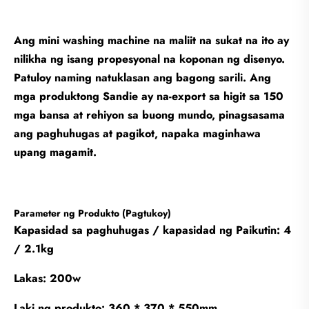
Ang mini washing machine na maliit na sukat na ito ay
nilikha ng isang propesyonal na koponan ng disenyo.
Patuloy naming natuklasan ang bagong sarili. Ang
mga produktong Sandie ay na-export sa higit sa 150
mga bansa at rehiyon sa buong mundo, pinagsasama
ang paghuhugas at pagikot, napaka maginhawa
upang magamit.
Parameter ng Produkto (Pagtukoy)
Kapasidad sa paghuhugas / kapasidad ng Paikutin: 4
/ 2.1kg
Lakas: 200w
Laki ng produkto: 360 * 370 * 550mm