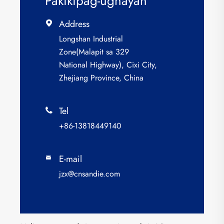
Pakikipag-ugnayan
Address

Longshan Industrial
Zone(Malapit sa 329
National Highway), Cixi City,
Zhejiang Province, China
Tel

+86-13818449140
E-mail

jzx@cnsandie.com