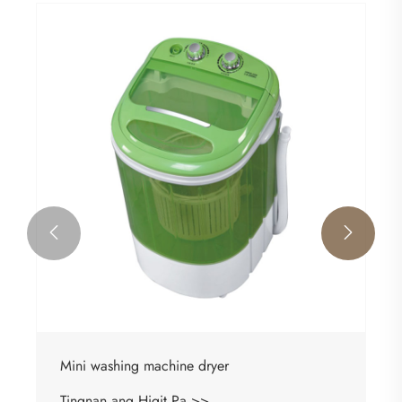


Mini washing machine dryer
Tingnan ang Higit Pa >>