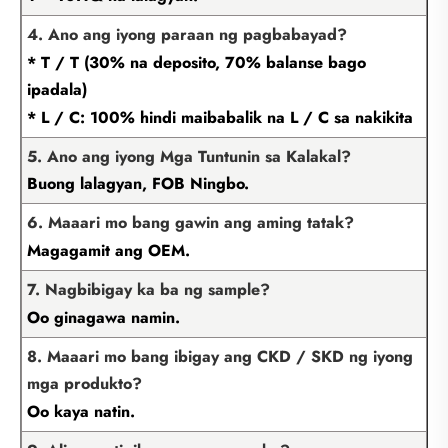
4. Ano ang iyong paraan ng pagbabayad?
* T / T (30% na deposito, 70% balanse bago
ipadala)
* L / C: 100% hindi maibabalik na L / C sa nakikita
5. Ano ang iyong Mga Tuntunin sa Kalakal?
Buong lalagyan, FOB Ningbo.
6. Maaari mo bang gawin ang aming tatak?
Magagamit ang OEM.
7. Nagbibigay ka ba ng sample?
Oo ginagawa namin.
8. Maaari mo bang ibigay ang CKD / SKD ng iyong
mga produkto?
Oo kaya natin.