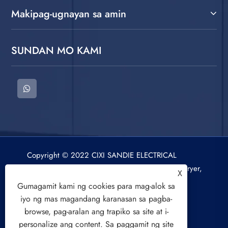
Makipag-ugnayan sa amin
SUNDAN MO KAMI
Copyright © 2022 CIXI SANDIE ELECTRICAL
APPLIANCE CO.,LTD. Washing Machine, Spin Dryer,
X
Air Cooling Fan All Rights Reserved.
Gumagamit kami ng cookies para mag-alok sa
iyo ng mas magandang karanasan sa pagba-
browse, pag-aralan ang trapiko sa site at i-
personalize ang content. Sa paggamit ng site