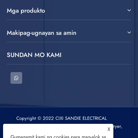
Mga produkto
Makipag-ugnayan sa amin
SUNDAN MO KAMI
Copyright © 2022 CIXI SANDIE ELECTRICAL
APPLIANCE CO.,LTD. Washing Machine, Spin Dryer,
X
Air Cooling Fan All Rights Reserved.
Gumagamit kami ng cookies para mag-alok sa