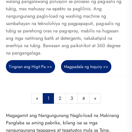
walang pangalawang polusyon sa proseso ng pag-aalis ng
tubig, mas mahusay na epekto sa paglilinis. Ang
nangungunang paglo-load ng washing machine ng
sambahayan na teknolohiya ng pagpapaputi, pag-aalis ng
tubig sa parehong oras na pag-spray, mabilis na hugasan
ang mga natitirang batik at detergents, nakakatipid na
enerhiya na tubig. Bawasan ang paikot-ikot at 360 degree
na pangangalaga.
Tingnan ang Higit Pa >>
Magpadala ng Inquiry >>
«
1
2
3
4
»
Magagamit ang Nangungunang Naglo-load na Makinang
Panglaba sa aming pabrika, bilang isa sa mga
nangungunang tagagawa at tagatustos mula sa Tsina,