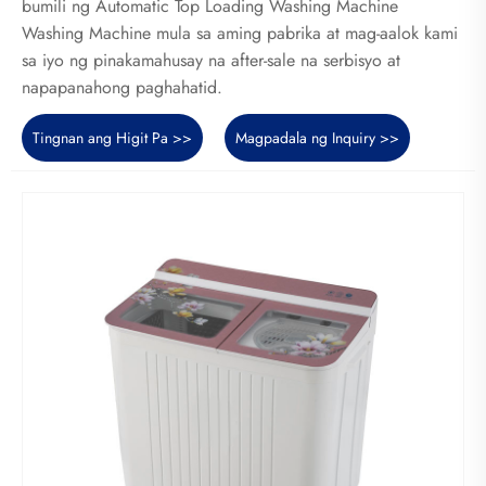
bumili ng Automatic Top Loading Washing Machine
Washing Machine mula sa aming pabrika at mag-aalok kami
sa iyo ng pinakamahusay na after-sale na serbisyo at
napapanahong paghahatid.
Tingnan ang Higit Pa >>
Magpadala ng Inquiry >>