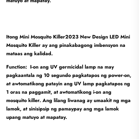
matuyo at mapatay.
Itong Mini Mosquito Killer2023 New Design LED Mini
Mosquito Killer ay ang pinakabagong imbensyon na
mataas ang kalidad.
Function: I-on ang UV germicidal lamp na may
pagkaantala ng 10 segundo pagkatapos ng power-on,
at awtomatikong patayin ang UV lamp pagkatapos ng
1 oras na paggamit, at awtomatikong i-on ang
mosquito killer. Ang lilang liwanag ay umaakit ng mga
lamok, at sinisipsip ng pamaypay ang mga lamok
upang matuyo at mapatay.