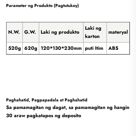
Parameter ng Produkto (Pagtutukoy)
Laki ng
N.W.
G.W.
Laki ng produkto
materyal
karton
520g
620g
120*130*230mm
puti Itim
ABS
Paghahatid, Pagpapadala at Paghahatid
Sa pamamagitan ng dagat, sa pamamagitan ng hangin
30 araw pagkatapos ng deposito