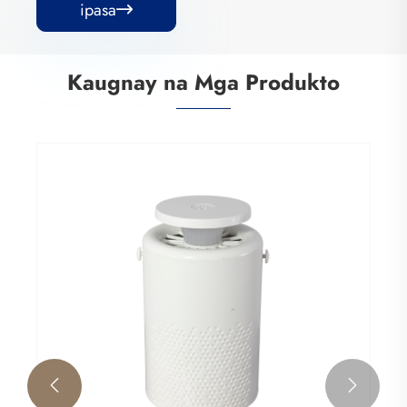
ipasa

Kaugnay na Mga Produkto

