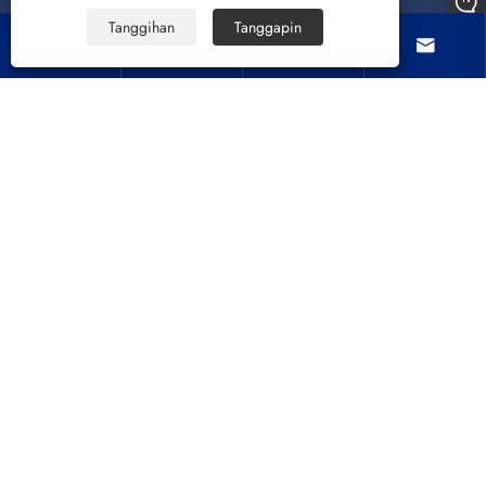
Tanggihan
Tanggapin




Tungkol sa atin
Mga produkto
Makipag-ugnayan sa amin
SUNDAN MO KAMI