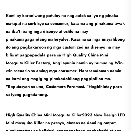
Kami ay karaniwang patuloy na nag-aalok sa iyo ng pinaka
matapat na serbisyo sa consumer, kasama ang pinakamalawak
na iba't ibang mga disenyo at estilo na may
pinakamagagandang materyales. Kasama sa mga inisyatibong
ito ang pagkakaroon ng mga customized na disenyo na may
bilis at pagpapadala para sa High Quality China Mini
Mosquito Killer Factory, Ang layunin namin ay bumuo ng Win-
win scenario sa aming mga consumer. Nararamdaman namin
na kami ang magiging pinakadakilang pagpipilian mo.
"Reputasyon sa una, Customers Foremost. "Naghihintay para
sa iyong pagtatanong.
High Quality China Mini Mosquito Killer2023 New Design LED
Mini Mosquito Killer na presyo, Mataas na dami ng output,
pinakamataas na kalidad, napapanahong paghahatid at ang