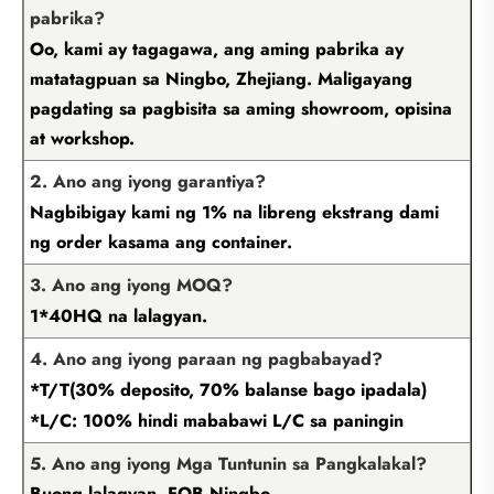
pabrika?
Oo, kami ay tagagawa, ang aming pabrika ay
matatagpuan sa Ningbo, Zhejiang. Maligayang
pagdating sa pagbisita sa aming showroom, opisina
at workshop.
2. Ano ang iyong garantiya?
Nagbibigay kami ng 1% na libreng ekstrang dami
ng order kasama ang container.
3. Ano ang iyong MOQ?
1*40HQ na lalagyan.
4. Ano ang iyong paraan ng pagbabayad?
*T/T(30% deposito, 70% balanse bago ipadala)
*L/C: 100% hindi mababawi L/C sa paningin
5. Ano ang iyong Mga Tuntunin sa Pangkalakal?
Buong lalagyan, FOB Ningbo.