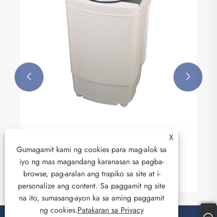


X
Ano ang Clothes Spin Dryer at Bakit Ito ang
Gumagamit kami ng cookies para mag-alok sa
Pinakamatalino na Pagpipilian para sa
iyo ng mas magandang karanasan sa pagba-
Mabilis, Matipid sa Enerhiya na Paglalaba
Tingnan ang Higit Pa >>
browse, pag-aralan ang trapiko sa site at i-
personalize ang content. Sa paggamit ng site
na ito, sumasang-ayon ka sa aming paggamit
ng cookies.
Patakaran sa Privacy